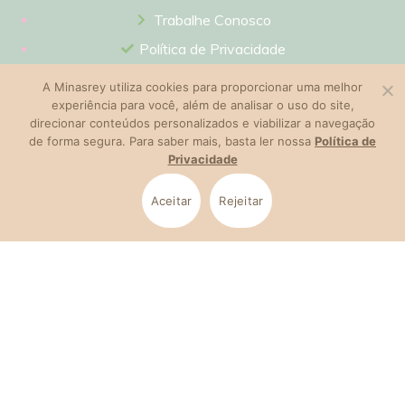
Trabalhe Conosco
Política de Privacidade
Termos de Uso
A Minasrey utiliza cookies para proporcionar uma melhor
experiência para você, além de analisar o uso do site,
direcionar conteúdos personalizados e viabilizar a navegação
de forma segura. Para saber mais, basta ler nossa
Política de
Privacidade
Info Contato
Aceitar
Rejeitar
Endereço:
Rua Virgílio Gonçalves, nº 207
Bairro Garcias – Itaúna MG
Telefone: +55 37 3249-4914
Whatsapp:
+55 37 3249-4949
SAC:
sac@minasrey.com.br